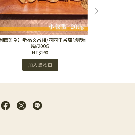
團購美食】新福文昌雞/西西里番茄舒肥雞
【團購美食】
胸/200G
NT$160
加入購物車