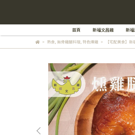
首頁
新福文昌雞
新福
熟食
,
無骨雞腿料理
,
特色燻雞
【宅配美食】新福