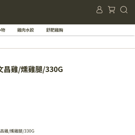
小物
雞肉水餃
舒肥雞胸
昌雞/燻雞腿/330G
雞/燻雞腿/330G