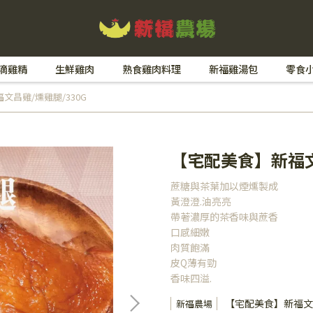
滴雞精
生鮮雞肉
熟食雞肉料理
新福雞湯包
零食
文昌雞/燻雞腿/330G
【宅配美食】新福文
蔗糖與茶葉加以煙燻製成
黃澄澄.油亮亮
帶著濃厚的茶香味與蔗香
口感細嫩
肉質飽滿
皮Q薄有勁
香味四溢.
【宅配美食】新福文昌
新福農場