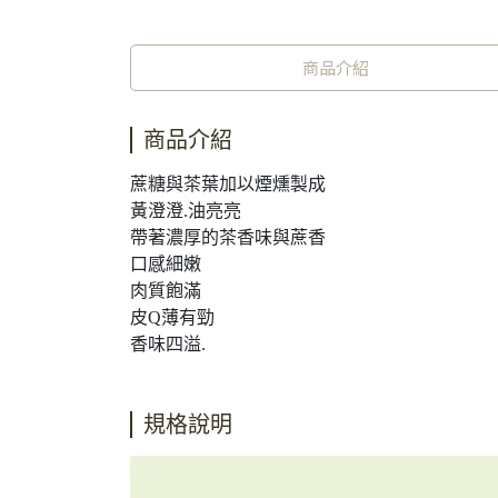
商品介紹
商品介紹
蔗糖與茶葉加以煙燻製成
黃澄澄.油亮亮
帶著濃厚的茶香味與蔗香
口感細嫩
肉質飽滿
皮Q薄有勁
香味四溢.
規格說明