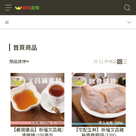
首頁商品
預設排序
共 11 件商品
【嚴選優品】新福文昌雞/
【宅配生鮮】新福文昌雞
滴雞精/100毫升
無骨雞腿排/320G